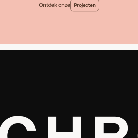
Ontdek onze
Projecten
ie & Visie
088 – 010 57 00
ecten
info@synchroon.nl
eën voor morgen
uws
m
ldig geld | TBI
ken bij Synchroon
eM