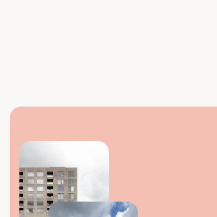
Artikel 3: ‘We hebben meer ambassadeurs 
nodig’
05-03-2025
Zeepfabriek 
Ecolab