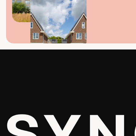
Bezoekadres
Miss
Stadsplateau 14
Proj
3521 AZ Utrecht
Ide
Postadres
Nie
Postbus 431 
Tea
3500 AK Utrecht
Gedu
Route naar Synchroon
Wer
yor