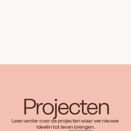
Artikel 2: Op weg naar het ni
hoe overtuig je de markt?
in Nieuwegein aangekocht van 
Projecten
Lees verder over de projecten waar we nieuwe 
ideeën tot leven brengen.