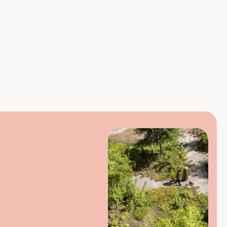
euwe normaal: 
07-01-2025
Wonen in hout, door de ogen van Woud - 
Artikel 1: Synchroon stuurt op CO₂-
reductie