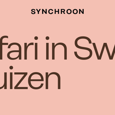
ari in S
izen